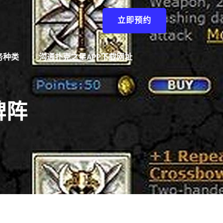
立即预约
务种类
沟通扑克之星APP下载网址
牌阵