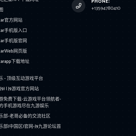
PHONE:
+13594780410
图
star官方网站
rstar手机版入口
rstar手机版官网
starWeb网页版
starapp下载地址
乐 - 顶级互动游戏平台
J9) | J9游戏官方网站
游免费下载-云游戏平台领航者-
的手机游戏尽在九游娱乐
乐部-老哥必备的交流社区
乐部(中国区)官网-J9九游论坛首