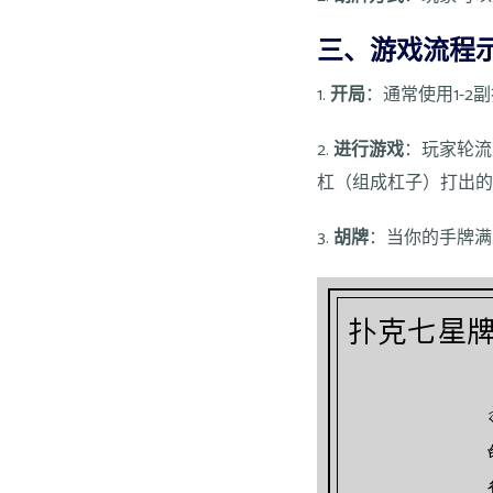
三、游戏流程
1.
开局
：通常使用1-2
2.
进行游戏
：玩家轮流
杠（组成杠子）打出
3.
胡牌
：当你的手牌满