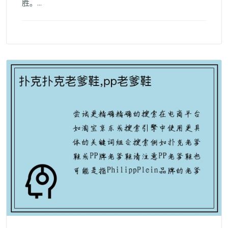
胜。...